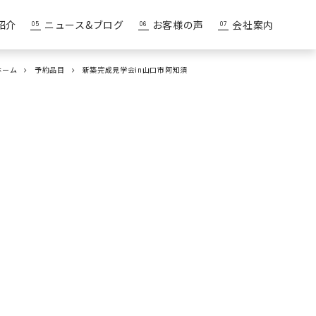
紹介
ニュース&ブログ
お客様の声
会社案内
ホーム
予約品目
新築完成見学会in山口市阿知須