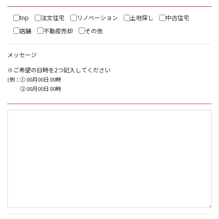
trip
注文住宅
リノベーション
土地探し
中古住宅
店舗
不動産売却
その他
メッセージ
※ご希望の日時を2つ記入してください
(例：
① 00月00日 00時
② 00月00日 00時