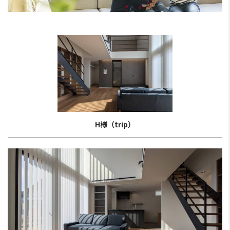
H様（trip）