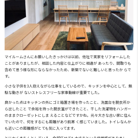
マイルームさんにお願いしたきっかけは以前、他社で実家をリフォームした
ことがありましたが、相談した内容と仕上がりに相違が あったり、間取りも
含めて思う様な形にならなかったため、新築でないと難しいと思ったか らで
す。
小さな子供を3人抱えながら仕事をしているので、キッチンを中心として、無
駄な動きが ないストレスフリーな家事動線が重要でした。
良かった点はキッチンの外にゴミ箱置き場を作ったこと、洗面台を脱衣所か
ら出したこと で余裕を持った脱衣室ができたこと、干した洗濯物をハンガー
のままクローゼットにしま えることなどですかね。元々大きな古い家に住ん
でいたので、何をするにも距離があり肌寒 く感じていました。トイレなんか
も近いこの距離感がとても気に入ってます。
とにかくきちんとしている、全部任せても大丈夫という信頼感がありまし