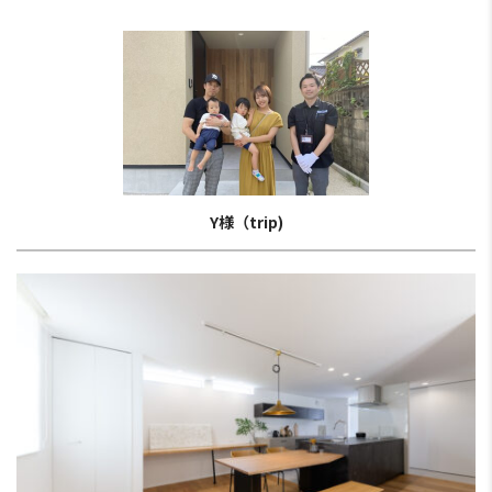
Y様（trip)