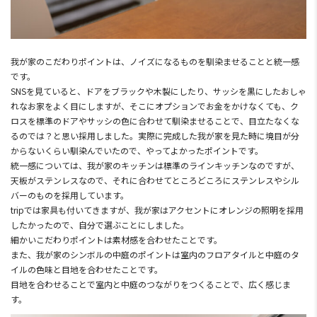
我が家のこだわりポイントは、ノイズになるものを馴染ませることと統一感
です。
SNSを見ていると、ドアをブラックや木製にしたり、サッシを黒にしたおしゃ
れなお家をよく目にしますが、そこにオプションでお金をかけなくても、ク
ロスを標準のドアやサッシの色に合わせて馴染ませることで、目立たなくな
るのでは？と思い採用しました。実際に完成した我が家を見た時に境目が分
からないくらい馴染んでいたので、やってよかったポイントです。
統一感については、我が家のキッチンは標準のラインキッチンなのですが、
天板がステンレスなので、それに合わせてところどころにステンレスやシル
バーのものを採用しています。
tripでは家具も付いてきますが、我が家はアクセントにオレンジの照明を採用
したかったので、自分で選ぶことにしました。
細かいこだわりポイントは素材感を合わせたことです。
また、我が家のシンボルの中庭のポイントは室内のフロアタイルと中庭のタ
イルの色味と目地を合わせたことです。
目地を合わせることで室内と中庭のつながりをつくることで、広く感じま
す。