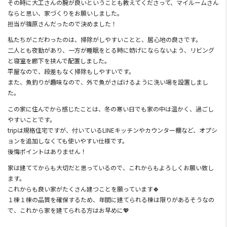
その時に大工さんの腕が良いということも教えてくださって、マイルームさん
ならと思い、家づくりをお願いしました。
担当が篠原さんだったので決めました！
私たちがこだわったのは、掃除がしやすいことと、居心地の良さです。
二人とも夜勤があり、一方が睡眠をとる時に妨げにならないよう、リビング
と寝室を廊下を挟んで配置しました。
平屋なので、段差もなく掃除もしやすいです。
また、魚釣りが趣味なので、外で魚がさばけるように洗い場を設置しまし
た。
この家に住んでから感じたことは、冬の寒い日でも家の中は温かく、過ごし
やすいことです。
tripは規格住宅ですが、付いているLINEキッチンやカウンター棚など、オプシ
ョンを追加しなくても使いやすい仕様です。
後悔ポイントはありません！
家は建ててからも大切だと思っているので、これからもよろしくお願い致し
ます。
これからも良い家がたくさん建つことを願っています🍀
１棟１棟の品質を確保するため、年間に建てられる棟は限りがあるそうなの
で、これから家を建てられる方はお早めに💖