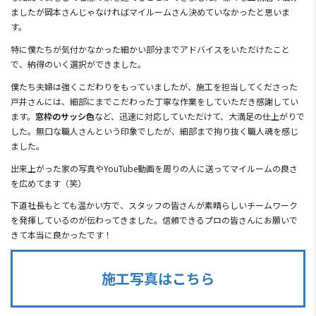
ましたが岡本さんじゃなければマイルームさん決めていなかったと思いま
す。
特に僕たちが気付かなかった細かい部分までアドバイスをいただけたこと
で、納得のいく選択ができました。
僕たち夫婦は強くこだわりをもっていましたが、施工を担当してくださった
戸井さんには、細部にまでこだわった丁寧な作業をしていただき感謝してい
ます。
窓枠のサッシ色
など、迅速に対応していただけて、大満足の仕上がりで
した。
無口な職人さんという印象でしたが、細部まで拘り抜く職人魂を感じ
ました。
出来上がった家の写真やYouTube動画を周りの人に送ってマイルームの良さ
を広めてます（笑）
下道社長もとても温かい方で、スタッフの皆さんが素晴らしいチームワーク
を発揮しているのが伝わってきました。信頼できるプロの皆さんにお願いで
きて本当に良かったです！
施工写真はこちら